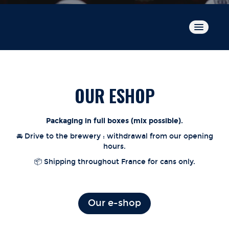
ONLINE SHOP
HOME
OUR ESHOP
OUR STORY
Packaging in full boxes (mix possible).
🚘 Drive to the brewery : withdrawal from our opening
OUR BEERS
hours.
📦 Shipping throughout France for cans only.
BEER TAP RENTAL
Our e-shop
OUTLETS