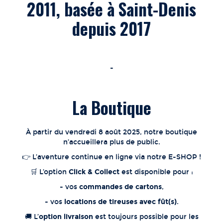
2011, basée à Saint-Denis
FABRICATION DE LA BIÈRE
depuis 2017
CONTACT
-
MERCHANDISING
La Boutique
À partir du vendredi 8 août 2025, notre boutique
n’accueillera plus de public.
👉 L’aventure continue en ligne via notre E-SHOP !
🛒 L’option
Click & Collect
est disponible pour :
- vos
commandes de cartons
,
- vos
locations de tireuses avec fût(s)
.
🚚 L’
option livraison
est toujours possible pour les