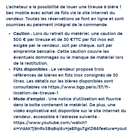
L’acheteur a la possibilité de louer une tireuse à bière 1
bec mobile avec achat de fûts via le site internet du
vendeur. Toutes les réservations se font en ligne et sont
soumises au paiement intégral de la commande.
Caution :
Lors du retrait du matériel, une caution de
500 € par tireuse et de 30 €TTC par fût inox est
exigée par le vendeur, soit par chèque, soit par
empreinte bancaire. Cette caution couvre les
éventuels dommages ou le manque de matériel lors
de la restitution.
Fûts disponibles
: Le vendeur propose trois
références de bières en fûts inox consignés de 30
litres. Les détails sur les bières disponibles sont
consultables via
https://www.bgp.paris/57/fr-
location-de-tireuse-1
Mode d'emploi
: Une notice d’utilisation est fournie
dans la boîte contenant le matériel. De plus, une
vidéo explicative est disponible sur le site internet du
vendeur, accessible à l'adresse suivante :
https://www.youtube.com/watch?
si=VdAKTj9nRxSBq8qi&v=jaEPguTgKD8&feature=yout