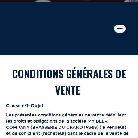
E-SHOP
ACCUEIL
CONDITIONS GÉNÉRALES DE
HISTOIRE
VENTE
NOS BIÈRES
Clause n°1: Objet
Les présentes conditions générales de vente détaillent
LOCATION DE TIREUSE
les droits et obligations de la société MY BEER
COMPANY (BRASSERIE DU GRAND PARIS) (le vendeur)
et de son client (l'acheteur) dans le cadre de la vente de
OÙ TROUVER NOS BIÈRES ?